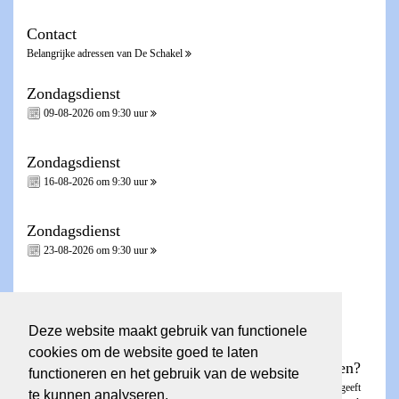
Contact
Belangrijke adressen van De Schakel
Zondagsdienst
09-08-2026 om 9:30 uur
Zondagsdienst
16-08-2026 om 9:30 uur
Zondagsdienst
23-08-2026 om 9:30 uur
Zondagsdienst - Heilig Avondmaal -
30-08-2026 om 9:30 uur
Deze website maakt gebruik van functionele
cookies om de website goed te laten
Wilt u een account voor de ledenpagina aanvragen?
functioneren en het gebruik van de website
Dit kunt u aanvragen via het
invulformulier
. De ledenpagina is besloten en geeft
te kunnen analyseren.