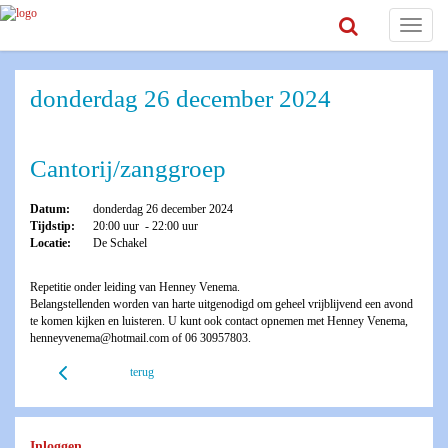
Toggle
navigat
donderdag 26 december 2024
Cantorij/zanggroep
Datum:
donderdag 26 december 2024
Tijdstip:
20:00 uur - 22:00 uur
Locatie:
De Schakel
Repetitie onder leiding van Henney Venema.
Belangstellenden worden van harte uitgenodigd om geheel vrijblijvend een avond
te komen kijken en luisteren. U kunt ook contact opnemen met Henney Venema,
henneyvenema@hotmail.com of 06 30957803.
terug
Inloggen