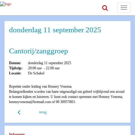
Toggle
navigat
donderdag 11 september 2025
Cantorij/zanggroep
Datum:
donderdag 11 september 2025
Tijdstip:
20:00 uur - 22:00 uur
Locatie:
De Schakel
Repetitie onder leiding van Henney Venema.
Belangstellenden worden van harte uitgenodigd om geheel vrijblijvend een avond
te komen kijken en luisteren. U kunt ook contact opnemen met Henney Venema,
henneyvenema@hotmail.com of 06 30957803.
terug
Inloggen