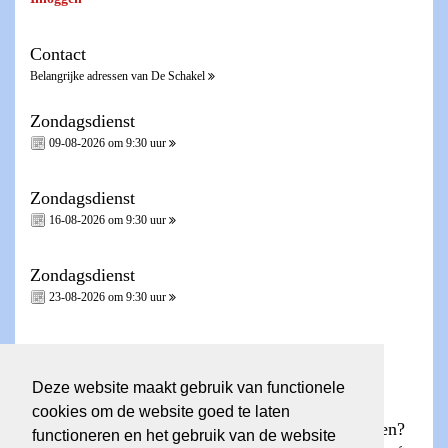
Contact
Belangrijke adressen van De Schakel
Zondagsdienst
09-08-2026 om 9:30 uur
Zondagsdienst
16-08-2026 om 9:30 uur
Zondagsdienst
23-08-2026 om 9:30 uur
Zondagsdienst - Heilig Avondmaal -
30-08-2026 om 9:30 uur
Deze website maakt gebruik van functionele
cookies om de website goed te laten
Wilt u een account voor de ledenpagina aanvragen?
functioneren en het gebruik van de website