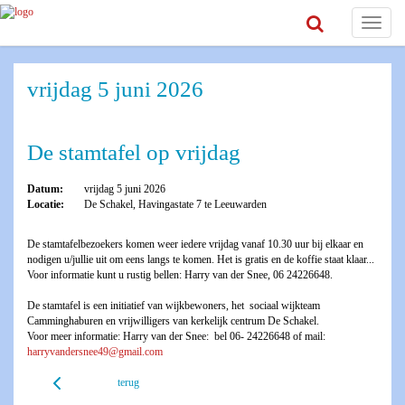
Toggle
navigat
vrijdag 5 juni 2026
De stamtafel op vrijdag
Datum:
vrijdag 5 juni 2026
Locatie:
De Schakel, Havingastate 7 te Leeuwarden
De stamtafelbezoekers komen weer iedere vrijdag vanaf 10.30 uur bij elkaar en
nodigen u/jullie uit om eens langs te komen. Het is gratis en de koffie staat klaar...
Voor informatie kunt u rustig bellen: Harry van der Snee, 06 24226648.
De stamtafel is een initiatief van wijkbewoners, het sociaal wijkteam
Camminghaburen en vrijwilligers van kerkelijk centrum De Schakel.
Voor meer informatie: Harry van der Snee: bel 06- 24226648 of mail:
harryvandersnee49@gmail.com
terug