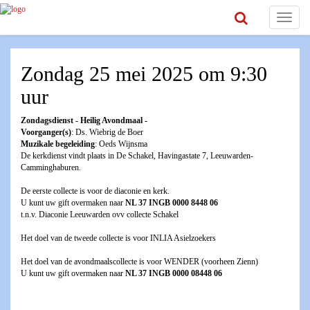
Toggle
navigat
Zondag 25 mei 2025 om 9:30
uur
Zondagsdienst - Heilig Avondmaal -
Voorganger(s)
: Ds. Wiebrig de Boer
Muzikale begeleiding
: Oeds Wijnsma
De kerkdienst vindt plaats in De Schakel, Havingastate 7, Leeuwarden-
Camminghaburen.
De eerste collecte is voor de diaconie en kerk.
U kunt uw gift overmaken naar
NL 37 INGB 0000 8448 06
t.n.v. Diaconie Leeuwarden ovv collecte Schakel
Het doel van de tweede collecte is voor INLIA Asielzoekers
Het doel van de avondmaalscollecte is voor WENDER (voorheen Zienn)
U kunt uw gift overmaken naar
NL 37 INGB 0000 08448 06