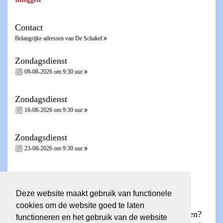
Contact
Belangrijke adressen van De Schakel
Zondagsdienst
09-08-2026 om 9:30 uur
Zondagsdienst
16-08-2026 om 9:30 uur
Zondagsdienst
23-08-2026 om 9:30 uur
Zondagsdienst - Heilig Avondmaal -
30-08-2026 om 9:30 uur
Deze website maakt gebruik van functionele
cookies om de website goed te laten
Wilt u een account voor de ledenpagina aanvragen?
functioneren en het gebruik van de website