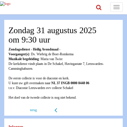
Toggle
navigat
Zondag 31 augustus 2025
om 9:30 uur
Zondagsdienst - Heilig Avondmaal -
Voorganger(s)
: Ds. Wiebrig de Boer-Romkema
Muzikale begeleiding
: Maria van Twist
De kerkdienst vindt plaats in De Schakel, Havingastate 7, Leeuwarden-
Camminghaburen.
De eerste collecte is voor de diaconie en kerk.
U kunt uw gift overmaken naar
NL 37 INGB 0000 8448 06
t.n.v. Diaconie Leeuwarden ovv collecte Schakel
Het doel van de tweede collecte is nog niet bekend.
terug
Inloggen