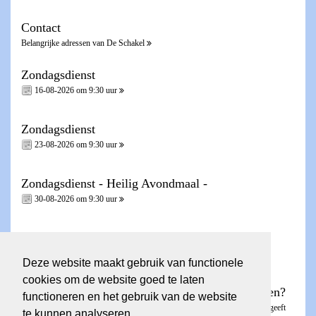
Contact
Belangrijke adressen van De Schakel
Zondagsdienst
16-08-2026 om 9:30 uur
Zondagsdienst
23-08-2026 om 9:30 uur
Zondagsdienst - Heilig Avondmaal -
30-08-2026 om 9:30 uur
Zondagsdienst
06-09-2026 om 9:30 uur
Deze website maakt gebruik van functionele
cookies om de website goed te laten
Wilt u een account voor de ledenpagina aanvragen?
functioneren en het gebruik van de website
Dit kunt u aanvragen via het
invulformulier
. De ledenpagina is besloten en geeft
te kunnen analyseren.