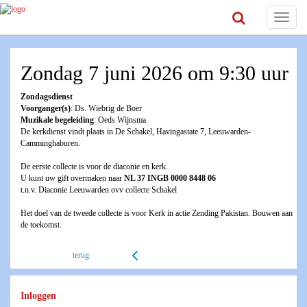
Toggle
navigat
Zondag 7 juni 2026 om 9:30 uur
Zondagsdienst
Voorganger(s)
: Ds. Wiebrig de Boer
Muzikale begeleiding
: Oeds Wijnsma
De kerkdienst vindt plaats in De Schakel, Havingastate 7, Leeuwarden-
Camminghaburen.
De eerste collecte is voor de diaconie en kerk.
U kunt uw gift overmaken naar
NL 37 INGB 0000 8448 06
t.n.v. Diaconie Leeuwarden ovv collecte Schakel
Het doel van de tweede collecte is voor Kerk in actie Zending Pakistan. Bouwen aan
de toekomst.
terug
Inloggen