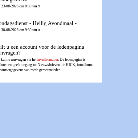
23-08-2026 om 9:30 uur
ondagsdienst - Heilig Avondmaal -
30-08-2026 om 9:30 uur
ilt u een account voor de ledenpagina
anvragen?
 kunt u aanvragen via het
invulformulier
. De ledenpagina is
sloten en geeft toegang tot Nieuwsbrieven, de KICK, fotoalbums
 contactgegevens van mede gemeenteleden.