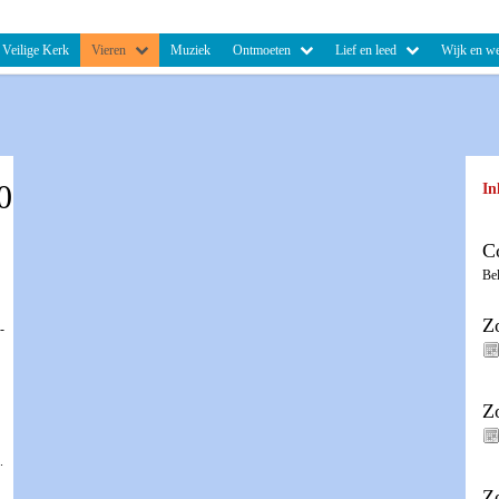
Veilige Kerk
Vieren
Muziek
Ontmoeten
Lief en leed
Wijk en we
0
In
C
Be
Z
-
Z
.
Z