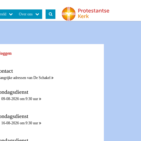
reld
Over ons
loggen
ontact
langrijke adressen van De Schakel
ondagsdienst
09-08-2026 om 9:30 uur
ondagsdienst
16-08-2026 om 9:30 uur
ondagsdienst