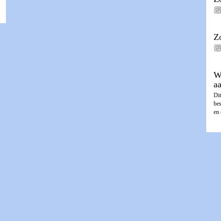
Z
W
a
Dit
be
en