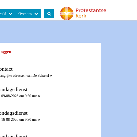
reld
Over ons
loggen
ontact
langrijke adressen van De Schakel
ondagsdienst
09-08-2026 om 9:30 uur
ondagsdienst
16-08-2026 om 9:30 uur
ondagsdienst