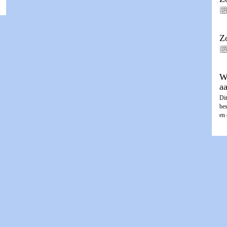
Z
W
a
Dit
be
en