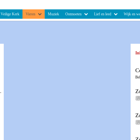
Veilige Kerk
Vieren
Muziek
Ontmoeten
Lief en leed
Wijk en we
In
C
Be
Z
-
Z
Z