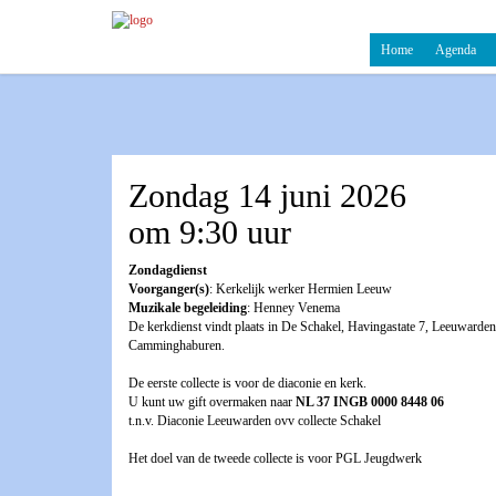
Home
Agenda
Zondag 14 juni 2026
om 9:30 uur
Zondagdienst
Voorganger(s)
: Kerkelijk werker Hermien Leeuw
Muzikale begeleiding
: Henney Venema
De kerkdienst vindt plaats in De Schakel, Havingastate 7, Leeuwarden
Camminghaburen.
De eerste collecte is voor de diaconie en kerk.
U kunt uw gift overmaken naar
NL 37 INGB 0000 8448 06
t.n.v. Diaconie Leeuwarden ovv collecte Schakel
Het doel van de tweede collecte is voor PGL Jeugdwerk