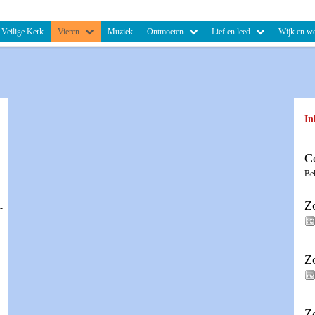
Veilige Kerk
Vieren
Muziek
Ontmoeten
Lief en leed
Wijk en we
In
C
Be
Z
-
Z
Z