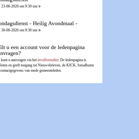
23-08-2026 om 9:30 uur
ondagsdienst - Heilig Avondmaal -
30-08-2026 om 9:30 uur
ilt u een account voor de ledenpagina
anvragen?
 kunt u aanvragen via het
invulformulier
. De ledenpagina is
sloten en geeft toegang tot Nieuwsbrieven, de KICK, fotoalbums
 contactgegevens van mede gemeenteleden.