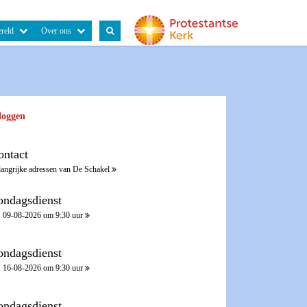
reld
Over ons
loggen
ontact
langrijke adressen van De Schakel
ondagsdienst
09-08-2026 om 9:30 uur
ondagsdienst
16-08-2026 om 9:30 uur
ondagsdienst