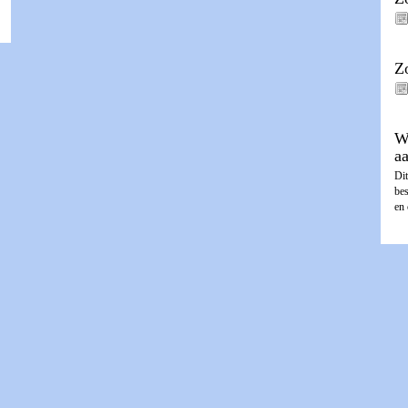
Z
W
a
Dit
be
en