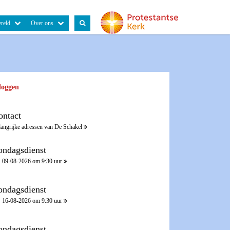
reld
Over ons
loggen
ontact
langrijke adressen van De Schakel
ondagsdienst
09-08-2026 om 9:30 uur
ondagsdienst
16-08-2026 om 9:30 uur
ondagsdienst