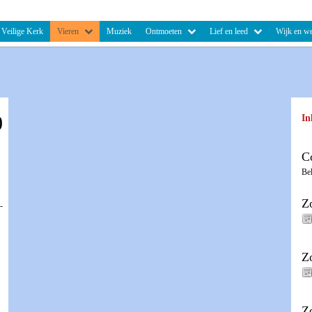
Veilige Kerk
Vieren
Muziek
Ontmoeten
Lief en leed
Wijk en we
0
In
C
Be
Z
-
Z
Z