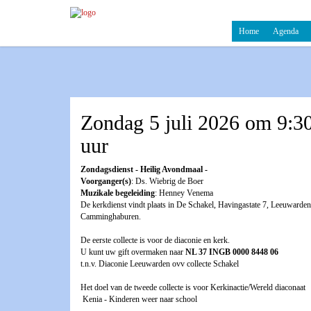
Home
Agenda
Zondag 5 juli 2026 om 9:3
uur
Zondagsdienst - Heilig Avondmaal -
Voorganger(s)
: Ds. Wiebrig de Boer
Muzikale begeleiding
: Henney Venema
De kerkdienst vindt plaats in De Schakel, Havingastate 7, Leeuwarden
Camminghaburen.
De eerste collecte is voor de diaconie en kerk.
U kunt uw gift overmaken naar
NL 37 INGB 0000 8448 06
t.n.v. Diaconie Leeuwarden ovv collecte Schakel
Het doel van de tweede collecte is voor Kerkinactie/Wereld diaconaat
Kenia - Kinderen weer naar school