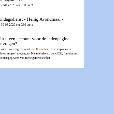
23-08-2026 om 9:30 uur
ondagsdienst - Heilig Avondmaal -
30-08-2026 om 9:30 uur
ilt u een account voor de ledenpagina
anvragen?
 kunt u aanvragen via het
invulformulier
. De ledenpagina is
sloten en geeft toegang tot Nieuwsbrieven, de KICK, fotoalbums
 contactgegevens van mede gemeenteleden.