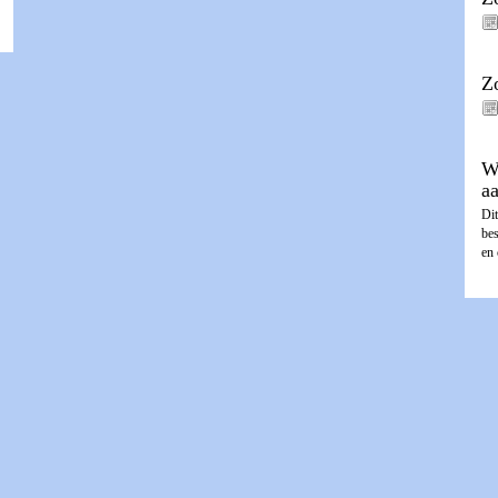
Z
W
a
Dit
be
en