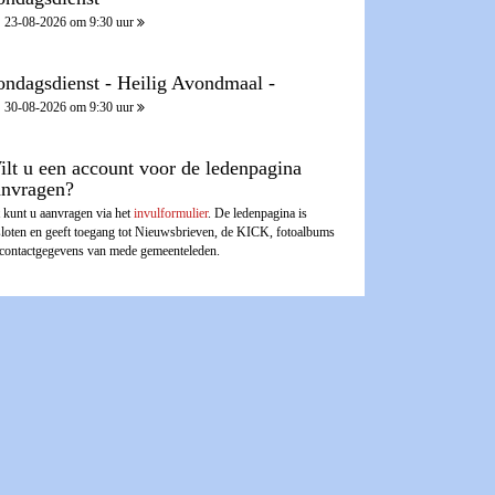
23-08-2026 om 9:30 uur
ondagsdienst - Heilig Avondmaal -
30-08-2026 om 9:30 uur
ilt u een account voor de ledenpagina
anvragen?
 kunt u aanvragen via het
invulformulier
. De ledenpagina is
sloten en geeft toegang tot Nieuwsbrieven, de KICK, fotoalbums
 contactgegevens van mede gemeenteleden.