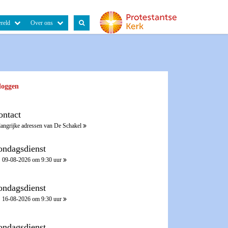
reld
Over ons
loggen
ontact
langrijke adressen van De Schakel
ondagsdienst
09-08-2026 om 9:30 uur
ondagsdienst
16-08-2026 om 9:30 uur
ondagsdienst