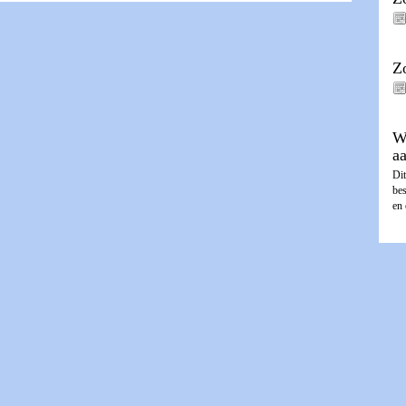
Z
W
a
Dit
be
en