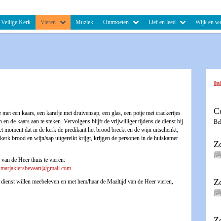
Veilige Kerk
Vieren
Muziek
Ontmoeten
Lief en leed
Wijk en we
In
C
 met een kaars, een karafje met druivensap, een glas, een potje met crackertjes
n en de kaars aan te steken. Vervolgens blijft de vrijwilliger tijdens de dienst bij
Be
et moment dat in de kerk de predikant het brood breekt en de wijn uitschenkt,
 kerk brood en wijn/sap uitgereikt krijgt, krijgen de personen in de huiskamer
Z
van de Heer thuis te vieren:
,
marjakiersbevaart@gmail.com
Z
de dienst willen meebeleven en met hem/haar de Maaltijd van de Heer vieren,
Z