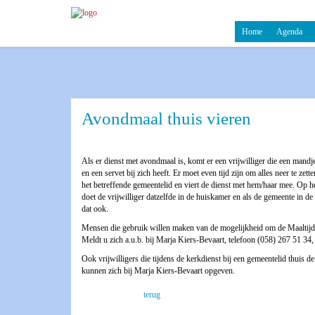
Home
Agenda
Avondmaal thuis vieren
Als er dienst met avondmaal is, komt er een vrijwilliger die een mandje
en een servet bij zich heeft. Er moet even tijd zijn om alles neer te zette
het betreffende gemeentelid en viert de dienst met hem/haar mee. Op h
doet de vrijwilliger datzelfde in de huiskamer en als de gemeente in de
dat ook.
Mensen die gebruik willen maken van de mogelijkheid om de Maaltijd 
Meldt u zich a.u.b. bij Marja Kiers-Bevaart, telefoon (058) 267 51 34
Ook vrijwilligers die tijdens de kerkdienst bij een gemeentelid thuis 
kunnen zich bij Marja Kiers-Bevaart opgeven.
terug