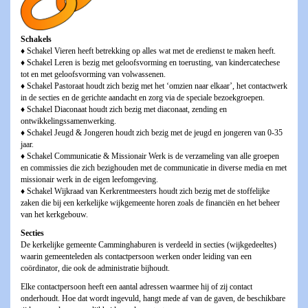
Schakels
♦ Schakel Vieren heeft betrekking op alles wat met de eredienst te maken heeft.
♦ Schakel Leren is bezig met geloofsvorming en toerusting, van kindercatechese
tot en met geloofsvorming van volwassenen.
♦ Schakel Pastoraat houdt zich bezig met het ‘omzien naar elkaar’, het contactwerk
in de secties en de gerichte aandacht en zorg via de speciale bezoekgroepen.
♦ Schakel Diaconaat houdt zich bezig met diaconaat, zending en
ontwikkelingssamenwerking.
♦ Schakel Jeugd & Jongeren houdt zich bezig met de jeugd en jongeren van 0-35
jaar.
♦ Schakel Communicatie & Missionair Werk is de verzameling van alle groepen
en commissies die zich bezighouden met de communicatie in diverse media en met
missionair werk in de eigen leefomgeving.
♦ Schakel Wijkraad van Kerkrentmeesters houdt zich bezig met de stoffelijke
zaken die bij een kerkelijke wijkgemeente horen zoals de financiën en het beheer
van het kerkgebouw.
Secties
De kerkelijke gemeente Camminghaburen is verdeeld in secties (wijkgedeeltes)
waarin gemeenteleden als contactpersoon werken onder leiding van een
coördinator, die ook de administratie bijhoudt.
Elke contactpersoon heeft een aantal adressen waarmee hij of zij contact
onderhoudt. Hoe dat wordt ingevuld, hangt mede af van de gaven, de beschikbare