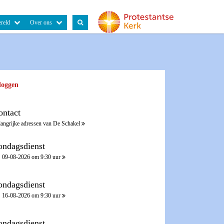
reld
Over ons
loggen
ontact
langrijke adressen van De Schakel
ondagsdienst
09-08-2026 om 9:30 uur
ondagsdienst
16-08-2026 om 9:30 uur
ondagsdienst