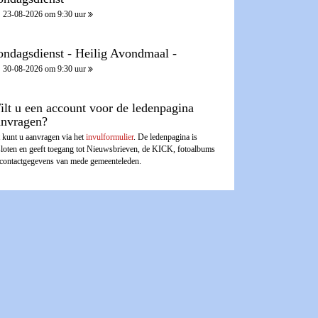
23-08-2026 om 9:30 uur
ondagsdienst - Heilig Avondmaal -
30-08-2026 om 9:30 uur
ilt u een account voor de ledenpagina
anvragen?
 kunt u aanvragen via het
invulformulier
. De ledenpagina is
sloten en geeft toegang tot Nieuwsbrieven, de KICK, fotoalbums
 contactgegevens van mede gemeenteleden.