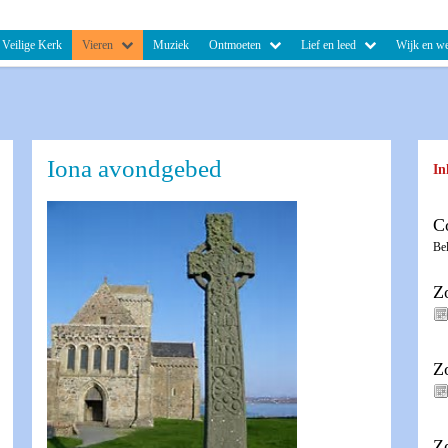
Veilige Kerk
Vieren
Muziek
Ontmoeten
Lief en leed
Wijk en we
Iona avondgebed
In
C
Be
Z
Z
Z