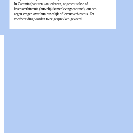
In Camminghaburen kan iedereen, ongeacht sekse of
levensverbintenis (huwelijk/samenlevingscontract), om een
zegen vragen over hun huwelijk of levensverbintenis. Ter
voorbereiding worden twee gesprekken gevoerd.