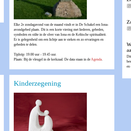
Z
Elke 2e zondagavond van de maand vindt er in De Schakel een Iona-
avondgebed plaats. Dit is een korte viering met liederen, gebeden,
symbolen en stilte in de sfeer van Iona en de Keltische spiritualiteit.
Er is gelegenheid om een lichtje aan te steken en zo ervaringen en
W
gebeden te delen.
a
Tijdstip: 19.00 uur - 19.45 uur.
Dit
Plaats: Bij de vleugel in de kerkzaal. De data staan in de
Agenda
.
be
en
Kinderzegening