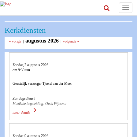
Toggle
navigat
Kerkdiensten
augustus 2026
« vorige
|
|
volgende »
Zondag 2 augustus 2026
om 9:30 uur
Geestelijk verzorger Tjeerd van der Meer
Zondagsdienst
Muzikale begeleiding: Oeds Wijnsma
meer details
Zondag 9 augustus 2026