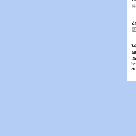
Z
W
a
Dit
be
en