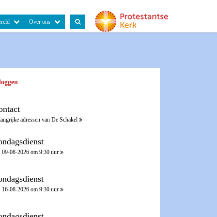
reld
Over ons
loggen
ontact
langrijke adressen van De Schakel
ondagsdienst
09-08-2026 om 9:30 uur
ondagsdienst
16-08-2026 om 9:30 uur
ondagsdienst