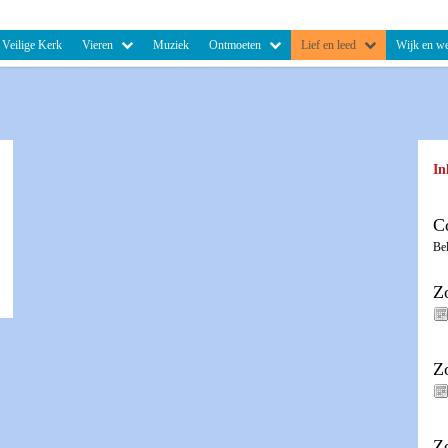
Veilige Kerk
Vieren
Muziek
Ontmoeten
Lief en leed
Wijk en we
In
C
Be
Z
Z
Z