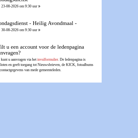
23-08-2026 om 9:30 uur
ondagsdienst - Heilig Avondmaal -
30-08-2026 om 9:30 uur
ilt u een account voor de ledenpagina
anvragen?
 kunt u aanvragen via het
invulformulier
. De ledenpagina is
sloten en geeft toegang tot Nieuwsbrieven, de KICK, fotoalbums
 contactgegevens van mede gemeenteleden.