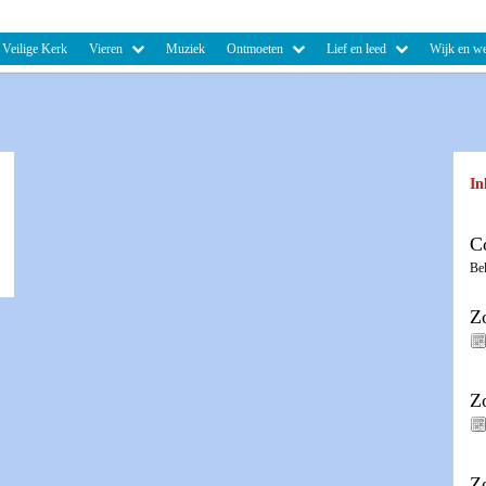
Veilige Kerk
Vieren
Muziek
Ontmoeten
Lief en leed
Wijk en we
In
C
Be
Z
Z
Z