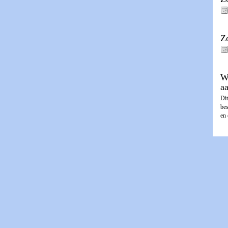
Z
W
a
Dit
be
en