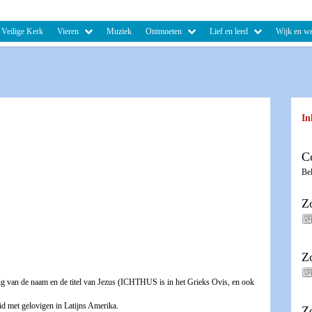
Veilige Kerk
Vieren
Muziek
Ontmoeten
Lief en leed
Wijk en we
In
C
Be
Z
Z
ing van de naam en de titel van Jezus (ICHTHUS is in het Grieks Ovis, en ook
d met gelovigen in Latijns Amerika.
Z