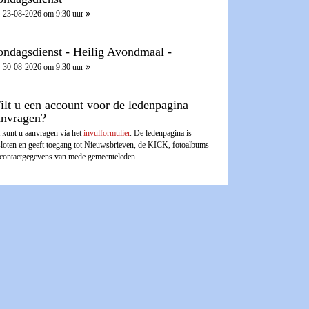
23-08-2026 om 9:30 uur
ondagsdienst - Heilig Avondmaal -
30-08-2026 om 9:30 uur
ilt u een account voor de ledenpagina
anvragen?
 kunt u aanvragen via het
invulformulier
. De ledenpagina is
sloten en geeft toegang tot Nieuwsbrieven, de KICK, fotoalbums
 contactgegevens van mede gemeenteleden.