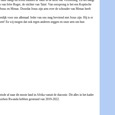
 In Taizé hangt dit icoon midden in Taizé in de kerk van Verzoening. En het hangt
van frère Roger, de stichter van Taizé. Van oorsprong is het een Koptische
r Jezus en Menas. Doordat Jezus zijn arm over de schouder van Menas heeft
enlijk voor ons allemaal. Ieder van ons mag bevriend met Jezus zijn. Hij is er
er bent! En wij mogen dat ook tegen anderen zeggen en onze arm om hun
e af naar dit mooie land in Afrika vanuit de diaconie. Dit alles in het kader
se kerken Rwanda hebben gesteund van 2019-2022.