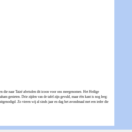
n die naar Taizé afreisden dit icoon voor ons meegenomen. Het Heilige
aham genieten. Drie zijden van de tafel zijn gevuld, maar één kant is nog leeg:
 uitgenodigd. Zo vieren wij al sinds jaar en dag het avondmaal met een ieder die