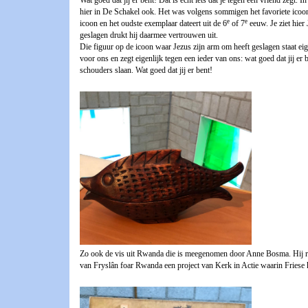
Wat goed dat jij er bent! Dat is echt iets dat je tegen een vriend zegt.
hier in De Schakel ook. Het was volgens sommigen het favoriete icoon 
e
e
icoon en het oudste exemplaar dateert uit de 6
of 7
eeuw. Je ziet hie
geslagen drukt hij daarmee vertrouwen uit.
Die figuur op de icoon waar Jezus zijn arm om heeft geslagen staat eig
voor ons en zegt eigenlijk tegen een ieder van ons: wat goed dat jij 
schouders slaan. Wat goed dat jij er bent!
Zo ook de vis uit Rwanda die is meegenomen door Anne Bosma. Hij reisd
van Fryslân foar Rwanda een project van Kerk in Actie waarin Frie