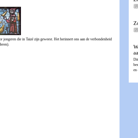
Z
 jongeren die in Taizé zijn geweest. Het herinnert ons aan de verbondenheid
deren).
W
a
Dit
be
en