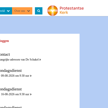
reld
Over ons
loggen
ontact
langrijke adressen van De Schakel
ondagsdienst
09-08-2026 om 9:30 uur
ondagsdienst
16-08-2026 om 9:30 uur
ondagsdienst