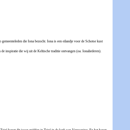
 gemeenteleden die Iona bezocht. Iona is een eilandje voor de Schotse kust
e inspiratie die wij uit de Keltische traditie ontvangen (oa. Ionaliederen).