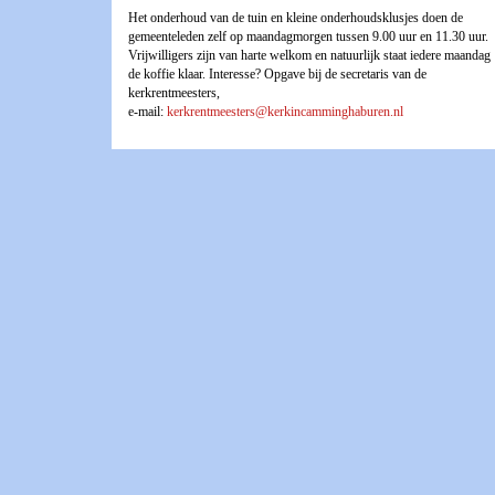
Het onderhoud van de tuin en kleine onderhoudsklusjes doen de
gemeenteleden zelf op maandagmorgen tussen 9.00 uur en 11.30 uur.
Vrijwilligers zijn van harte welkom en natuurlijk staat iedere maandag
de koffie klaar. Interesse? Opgave bij de secretaris van de
kerkrentmeesters,
e-mail:
kerkrentmeesters@kerkincamminghaburen.nl