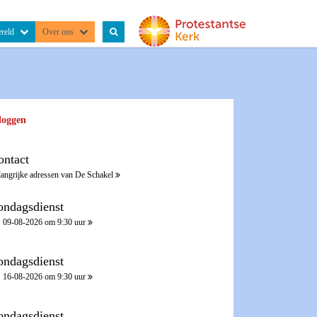
reld
Over ons
loggen
ontact
langrijke adressen van De Schakel
ondagsdienst
09-08-2026 om 9:30 uur
ondagsdienst
16-08-2026 om 9:30 uur
ondagsdienst