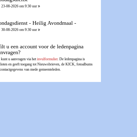
23-08-2026 om 9:30 uur
ondagsdienst - Heilig Avondmaal -
30-08-2026 om 9:30 uur
ilt u een account voor de ledenpagina
anvragen?
 kunt u aanvragen via het
invulformulier
. De ledenpagina is
sloten en geeft toegang tot Nieuwsbrieven, de KICK, fotoalbums
 contactgegevens van mede gemeenteleden.