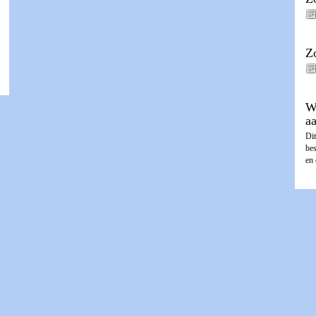
Z
W
a
Dit
be
en