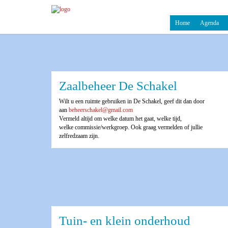
Home
Agenda
Zaalbeheer De Schakel
Wilt u een ruimte gebruiken in De Schakel, geef dit dan door
aan
beheerschakel@gmail.com
Vermeld altijd om welke datum het gaat, welke tijd,
welke commissie/werkgroep. Ook graag vermelden of jullie
zelfredzaam zijn.
Tuin- en klein onderhoud