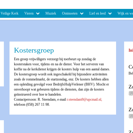
Veilige Kerk
Vieren
Muziek
Ontmoeten
Lief en leed
Wijk en we
Kostersgroep
In
Een groep vrijwilligers verzorgt bij toerbeurt op zondag de
kosterstaken voor, tijdens en na de dienst. Voor het serveren van
C
koffie na de kerkdienst krijgen de kosters hulp van een aantal dames.
Be
De kostersgroep wordt ook ingeschakeld bij bijzondere activiteiten
zoals de rommelmarkt, de startzondag, enz. De kosters hebben allen
een opleiding gevolgd voor BedrijfsHulpVerlener (BHV). Mocht er
Z
onverhoopt wat gebeuren tijdens de diensten, dan zijn de kosters
geïnstrueerd over hoe te handelen.
Contactpersoon: R. Steendam, e-mail
r.steendam9@upcmail.nl,
telefoon (058) 267 11 98.
Z
Z