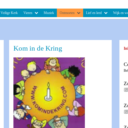
Veilige Kerk
Vieren
Muziek
Ontmoeten
Lief en leed
Wijk en we
Kom in de Kring
In
C
Be
Z
Z
Z