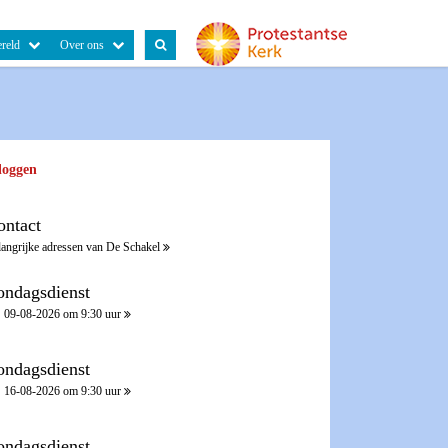
reld
Over ons
loggen
ontact
langrijke adressen van De Schakel
ondagsdienst
09-08-2026 om 9:30 uur
ondagsdienst
16-08-2026 om 9:30 uur
ondagsdienst