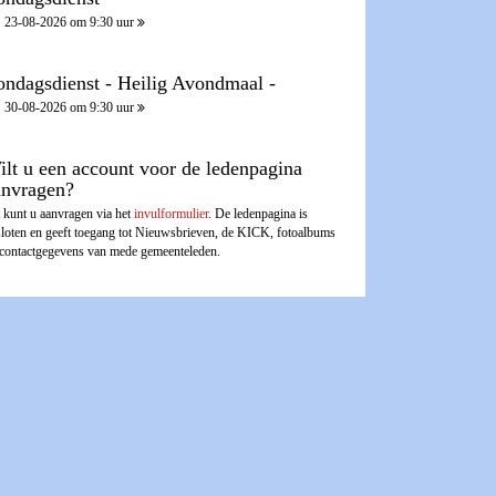
23-08-2026 om 9:30 uur
ondagsdienst - Heilig Avondmaal -
30-08-2026 om 9:30 uur
ilt u een account voor de ledenpagina
anvragen?
 kunt u aanvragen via het
invulformulier
. De ledenpagina is
sloten en geeft toegang tot Nieuwsbrieven, de KICK, fotoalbums
 contactgegevens van mede gemeenteleden.