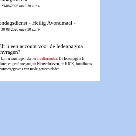
23-08-2026 om 9:30 uur
ondagsdienst - Heilig Avondmaal -
30-08-2026 om 9:30 uur
ilt u een account voor de ledenpagina
anvragen?
 kunt u aanvragen via het
invulformulier
. De ledenpagina is
sloten en geeft toegang tot Nieuwsbrieven, de KICK, fotoalbums
 contactgegevens van mede gemeenteleden.