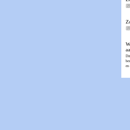
Z
W
a
Dit
be
en