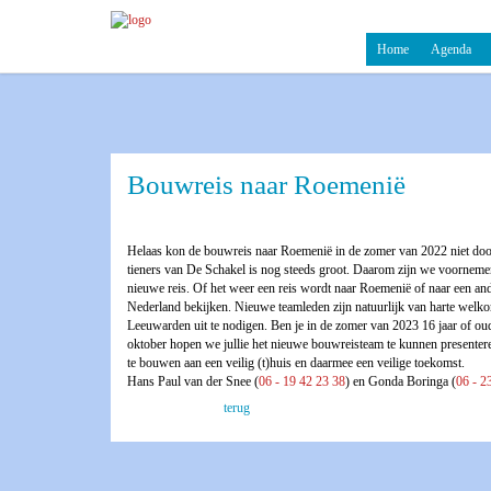
Home
Agenda
Bouwreis naar Roemenië
Helaas kon de bouwreis naar Roemenië in de zomer van 2022 niet door
tieners van De Schakel is nog steeds groot. Daarom zijn we voorneme
nieuwe reis. Of het weer een reis wordt naar Roemenië of naar een a
Nederland bekijken. Nieuwe teamleden zijn natuurlijk van harte welkom
Leeuwarden uit te nodigen. Ben je in de zomer van 2023 16 jaar of oud
oktober hopen we jullie het nieuwe bouwreisteam te kunnen presentere
te bouwen aan een veilig (t)huis en daarmee een veilige toekomst.
Hans Paul van der Snee (
06 - 19 42 23 38
) en Gonda Boringa (
06 - 2
terug