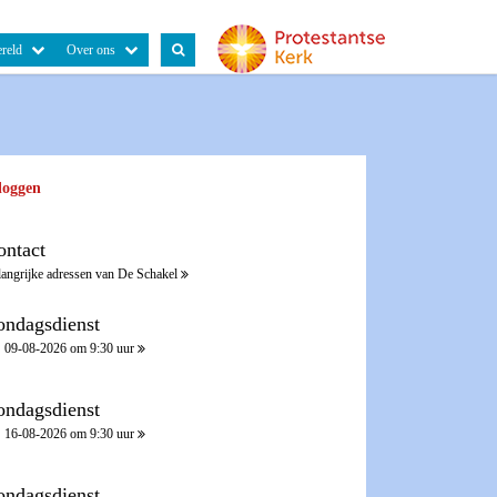
reld
Over ons
loggen
ontact
langrijke adressen van De Schakel
ondagsdienst
09-08-2026 om 9:30 uur
ondagsdienst
16-08-2026 om 9:30 uur
ondagsdienst