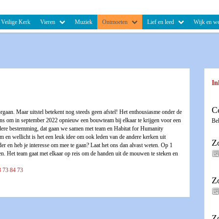
Veilige Kerk
Vieren
Muziek
Ontmoeten
Lief en leed
Wijk en we
In
C
gaan. Maar uitstel betekent nog steeds geen afstel! Het enthousiasme onder de
ns om in september 2022 opnieuw een bouwteam bij elkaar te krijgen voor een
Be
ndere bestemming, dat gaan we samen met team en Habitat for Humanity
 en wellicht is het een leuk idee om ook leden van de andere kerken uit
Z
er en heb je interesse om mee te gaan? Laat het ons dan alvast weten. Op 1
n. Het team gaat met elkaar op reis om de handen uit de mouwen te steken en
3 73 84 73
Z
Z