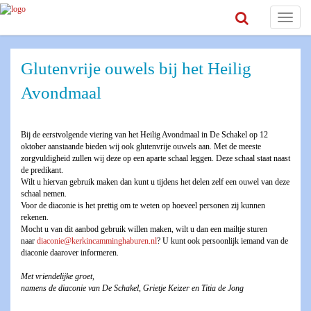
Toggle
navigat
Glutenvrije ouwels bij het Heilig
Avondmaal
Bij de eerstvolgende viering van het Heilig Avondmaal in De Schakel op 12
oktober aanstaande bieden wij ook glutenvrije ouwels aan. Met de meeste
zorgvuldigheid zullen wij deze op een aparte schaal leggen. Deze schaal staat naast
de predikant.
Wilt u hiervan gebruik maken dan kunt u tijdens het delen zelf een ouwel van deze
schaal nemen.
Voor de diaconie is het prettig om te weten op hoeveel personen zij kunnen
rekenen.
Mocht u van dit aanbod gebruik willen maken, wilt u dan een mailtje sturen
naar
diaconie@kerkincamminghaburen.nl
? U kunt ook persoonlijk iemand van de
diaconie daarover informeren.
Met vriendelijke groet,
namens de diaconie van De Schakel, Grietje Keizer en Titia de Jong