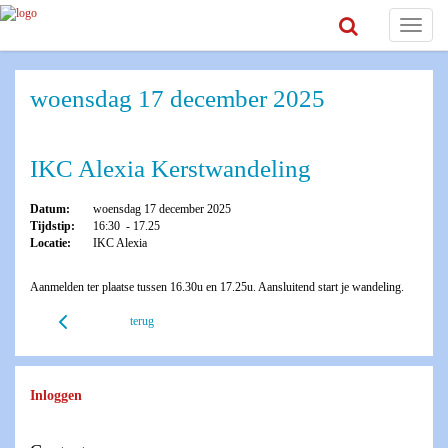
Toggle
navigat
woensdag 17 december 2025
IKC Alexia Kerstwandeling
Datum:
woensdag 17 december 2025
Tijdstip:
16:30 - 17.25
Locatie:
IKC Alexia
Aanmelden ter plaatse tussen 16.30u en 17.25u. Aansluitend start je wandeling.
terug
Inloggen