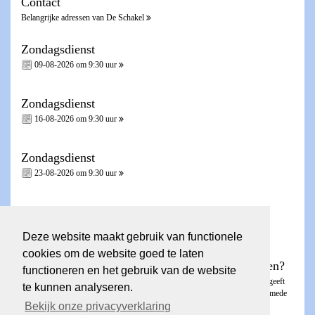
Contact
Belangrijke adressen van De Schakel
Zondagsdienst
09-08-2026 om 9:30 uur
Zondagsdienst
16-08-2026 om 9:30 uur
Zondagsdienst
23-08-2026 om 9:30 uur
Zondagsdienst - Heilig Avondmaal -
30-08-2026 om 9:30 uur
Deze website maakt gebruik van functionele
cookies om de website goed te laten
Wilt u een account voor de ledenpagina aanvragen?
functioneren en het gebruik van de website
Dit kunt u aanvragen via het
invulformulier
. De ledenpagina is besloten en geeft
te kunnen analyseren.
toegang tot Nieuwsbrieven, de KICK, fotoalbums en contactgegevens van mede
Bekijk onze privacyverklaring
gemeenteleden.