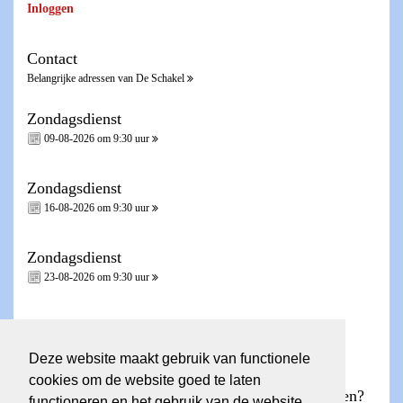
Inloggen
Contact
Belangrijke adressen van De Schakel
Zondagsdienst
09-08-2026 om 9:30 uur
Zondagsdienst
16-08-2026 om 9:30 uur
Zondagsdienst
23-08-2026 om 9:30 uur
Zondagsdienst - Heilig Avondmaal -
30-08-2026 om 9:30 uur
Deze website maakt gebruik van functionele
cookies om de website goed te laten
Wilt u een account voor de ledenpagina aanvragen?
functioneren en het gebruik van de website