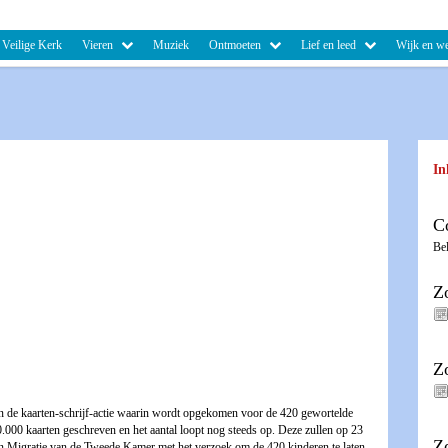
Veilige Kerk
Vieren
Muziek
Ontmoeten
Lief en leed
Wijk en we
In
C
Be
Z
Z
 de kaarten-schrijf-actie waarin wordt opgekomen voor de 420 gewortelde
00.000 kaarten geschreven en het aantal loopt nog steeds op. Deze zullen op 23
Z
n Migratie van de Tweede Kamer met het verzoek om de 420 kinderen te laten