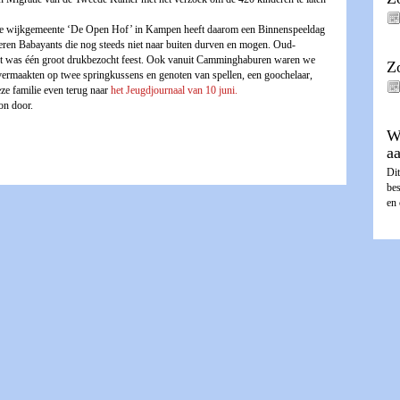
. De wijkgemeente ‘De Open Hof’ in Kampen heeft daarom een Binnenspeeldag
eren Babayants die nog steeds niet naar buiten durven en mogen. Oud-
t was één groot drukbezocht feest. Ook vanuit Camminghaburen waren we
Z
h vermaakten op twee springkussens en genoten van spellen, een goochelaar,
eze familie even terug naar
het Jeugdjournaal van 10 juni.
on door.
W
a
Dit
be
en