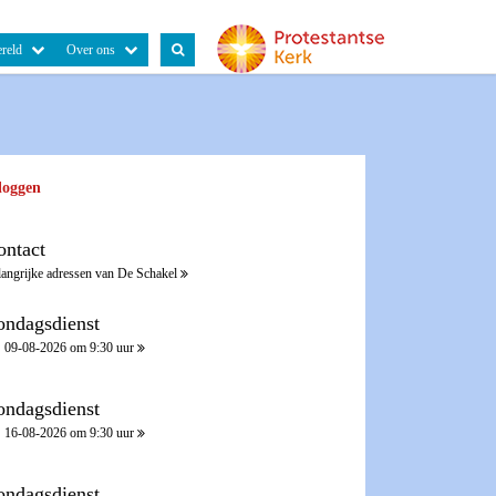
reld
Over ons
loggen
ontact
langrijke adressen van De Schakel
ondagsdienst
09-08-2026 om 9:30 uur
ondagsdienst
16-08-2026 om 9:30 uur
ondagsdienst