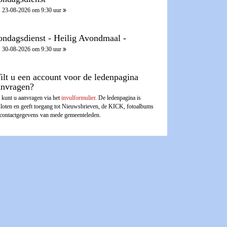
23-08-2026 om 9:30 uur
ondagsdienst - Heilig Avondmaal -
30-08-2026 om 9:30 uur
ilt u een account voor de ledenpagina
anvragen?
 kunt u aanvragen via het
invulformulier
. De ledenpagina is
sloten en geeft toegang tot Nieuwsbrieven, de KICK, fotoalbums
 contactgegevens van mede gemeenteleden.