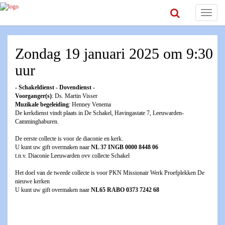
Toggle
navigat
Zondag 19 januari 2025 om 9:30
uur
- Schakeldienst - Dovendienst -
Voorganger(s)
: Ds. Martin Visser
Muzikale begeleiding
: Henney Venema
De kerkdienst vindt plaats in De Schakel, Havingastate 7, Leeuwarden-
Camminghaburen.
De eerste collecte is voor de diaconie en kerk.
U kunt uw gift overmaken naar
NL 37 INGB 0000 8448 06
t.n.v. Diaconie Leeuwarden ovv collecte Schakel
Het doel van de tweede collecte is voor PKN Missionair Werk Proefplekken De
nieuwe kerken
U kunt uw gift overmaken naar
NL65 RABO 0373 7242 68