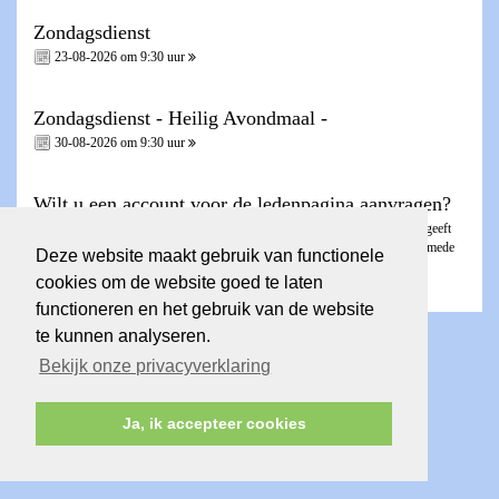
Zondagsdienst
23-08-2026 om 9:30 uur
Zondagsdienst - Heilig Avondmaal -
30-08-2026 om 9:30 uur
Wilt u een account voor de ledenpagina aanvragen?
Dit kunt u aanvragen via het
invulformulier
. De ledenpagina is besloten en geeft
toegang tot Nieuwsbrieven, de KICK, fotoalbums en contactgegevens van mede
Deze website maakt gebruik van functionele
gemeenteleden.
cookies om de website goed te laten
functioneren en het gebruik van de website
te kunnen analyseren.
Bekijk onze privacyverklaring
Ja, ik accepteer cookies