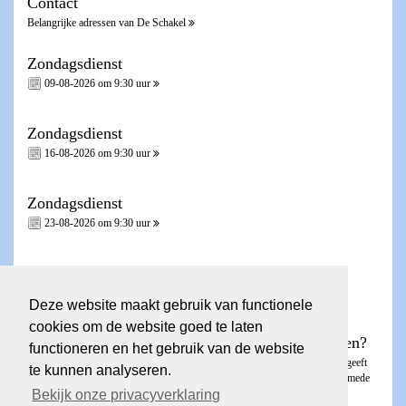
Contact
Belangrijke adressen van De Schakel
Zondagsdienst
09-08-2026 om 9:30 uur
Zondagsdienst
16-08-2026 om 9:30 uur
Zondagsdienst
23-08-2026 om 9:30 uur
Zondagsdienst - Heilig Avondmaal -
30-08-2026 om 9:30 uur
Deze website maakt gebruik van functionele
cookies om de website goed te laten
Wilt u een account voor de ledenpagina aanvragen?
functioneren en het gebruik van de website
Dit kunt u aanvragen via het
invulformulier
. De ledenpagina is besloten en geeft
te kunnen analyseren.
toegang tot Nieuwsbrieven, de KICK, fotoalbums en contactgegevens van mede
Bekijk onze privacyverklaring
gemeenteleden.