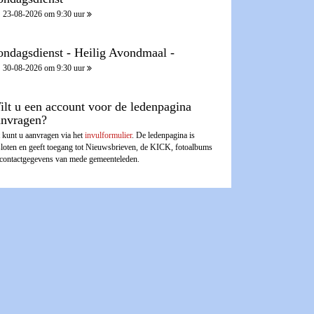
23-08-2026 om 9:30 uur
ondagsdienst - Heilig Avondmaal -
30-08-2026 om 9:30 uur
ilt u een account voor de ledenpagina
anvragen?
 kunt u aanvragen via het
invulformulier
. De ledenpagina is
sloten en geeft toegang tot Nieuwsbrieven, de KICK, fotoalbums
 contactgegevens van mede gemeenteleden.