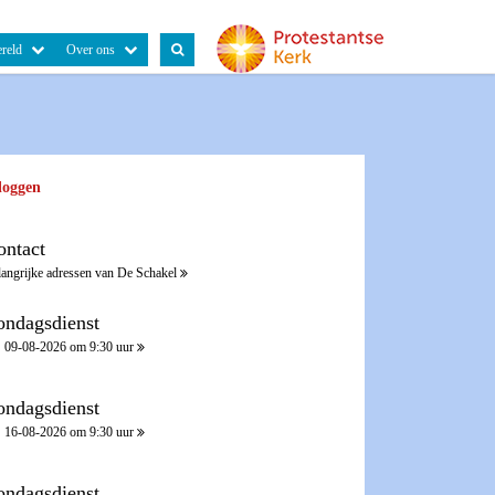
reld
Over ons
loggen
ontact
langrijke adressen van De Schakel
ondagsdienst
09-08-2026 om 9:30 uur
ondagsdienst
16-08-2026 om 9:30 uur
ondagsdienst