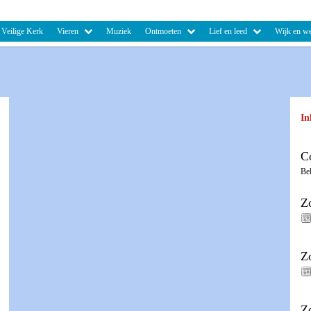
Veilige Kerk
Vieren
Muziek
Ontmoeten
Lief en leed
Wijk en we
In
C
Be
Z
Z
Z