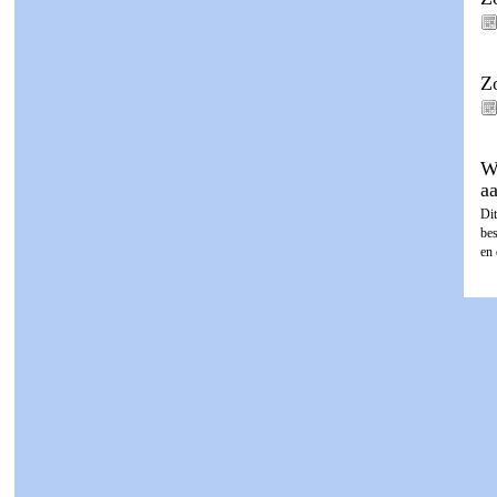
Z
W
a
Dit
be
en