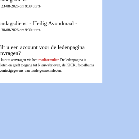
23-08-2026 om 9:30 uur
ondagsdienst - Heilig Avondmaal -
30-08-2026 om 9:30 uur
ilt u een account voor de ledenpagina
anvragen?
 kunt u aanvragen via het
invulformulier
. De ledenpagina is
sloten en geeft toegang tot Nieuwsbrieven, de KICK, fotoalbums
 contactgegevens van mede gemeenteleden.