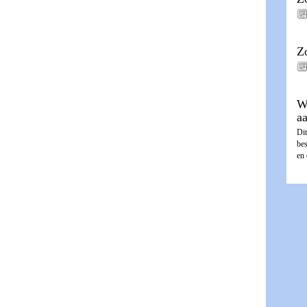
Z
W
a
Dit
be
en