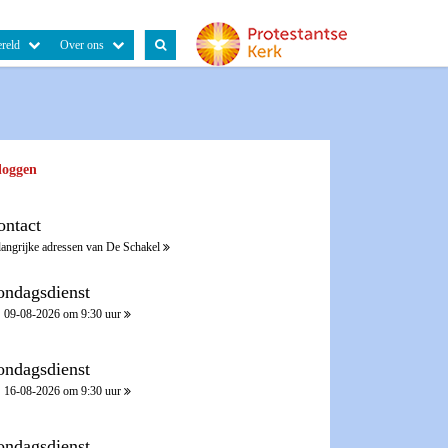
reld
Over ons
loggen
ontact
langrijke adressen van De Schakel
ondagsdienst
09-08-2026 om 9:30 uur
ondagsdienst
16-08-2026 om 9:30 uur
ondagsdienst