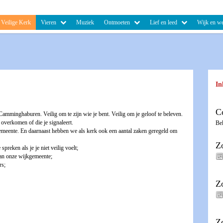
Veilige Kerk
Vieren
Muziek
Ontmoeten
Lief en leed
Wijk en we
In
C
 Camminghaburen. Veilig om te zijn wie je bent. Veilig om je geloof te beleven.
baar te maken, die je overkomen of die je signaleert.
Be
emeente. En daarnaast hebben we als kerk ook een aantal zaken geregeld om
Z
preken als je je niet veilig voelt;
an onze wijkgemeente;
rs;
Z
Z