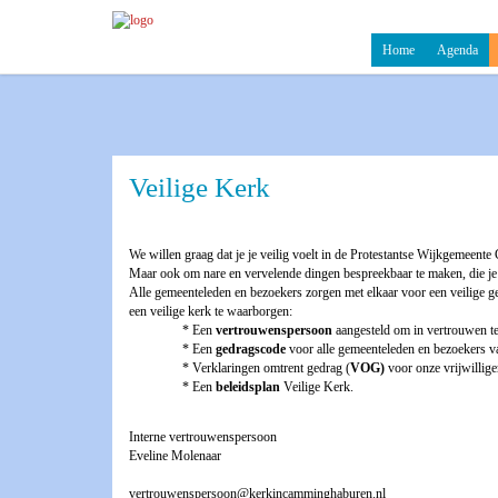
Home
Agenda
Veilige Kerk
We willen graag dat je je veilig voelt in de Protestantse Wijkgemeente
Maar ook om nare en vervelende dingen bespreek
Alle gemeenteleden en bezoekers zorgen met elkaar voor een veilige g
een veilige kerk te waarborgen:
* Een
vertrouwenspersoon
aangesteld om in vertrouwen te s
* Een
gedragscode
voor alle gemeenteleden en bezoekers v
* Verklaringen omtrent gedrag (
VOG)
voor onze vrijwillige
* Een
beleidsplan
Veilige Kerk.
Interne vertrouwenspersoon
Eveline Molenaar
vertrouwenspersoon@kerkincamminghaburen.nl