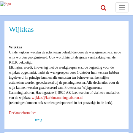
Toggle
navigat
Wijkkas
Wijkkas
Uit de wijkkas worden de activiteiten betaald die door de werkgroepen e.a. in de
wijk worden georganiseerd. Ook wordt hieruit de gratis verstrekking van de
KICK bekostigd.
Elk najaar wordt, in overleg met de werkgroepen e.a., de begroting voor de
wijkkas opgemaakt, nadat de werkgroepen voor 1 oktober hun wensen hebben
ingeleverd. In principe kunnen alle onkosten ten behoeve van kerkelijke
activiteiten worden gedeclareerd bij de penningmeester. Alle declaraties voor de
wijk kunnen worden geadresseerd aan: Protestantse Wijkgemeente
Camminghaburen, Havingastate 7, 8925 AZ Leeuwarden of via het e-mailadres
van de wijkkas:
wijkkas@kerkincamminghaburen.nl
(rekeningen kunnen ook worden gedeponeerd in het postvakje in de kerk).
Declaratieformulier
terug