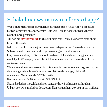
Piet Houtstra
Schakelnieuws in uw mailbox of app?
Wilt u onze nieuwsbrief ontvangen in uw mailbox of WhatsApp? Niet al het
nieuws verschijnt op onze website. Dus wilt u op de hoogte blijven van vele
zaken in onze gemeente?
Vul dan het
invulformulier
in en stuur deze naar Trudy. Haar adres staat onder
het invulformulier.
Iedere twee weken ontvangt u dan op woensdagavond de Nieuwsbrief van de
Schakel. (in de zomer en rond de jaarwisseling om de drie weken)
Om, na aanmelding, de Nieuwsbrief daadwerkelijk zichtbaar te krijgen in uw
mobieltje in Whatsapp, moet u het telefoonnummer van de Nieuwsbrief in uw
contacten zetten.
We werken nl. met een verzendlijst. Deze manier van verzenden zorgt ervoor, dat
de ontvanger niet alle telefoonnummers ziet van de overige, kleine 200
ontvangers. Net zoiets als BCC bij mailen.
Het nummer van de Nieuwsbrief: 0634258119
Signal biedt deze mogelijkheid niet, vandaar dat wij Whatsapp aanhouden.
U kunt ook uw e-mailadres doorgeven. Dan krijgt u hem gewoon in uw mailbox.
Inloggen