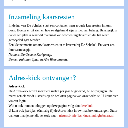
Inzameling kaarsresten
In de hal van De Schakel staat een container waar u oude kaarsresten in kunt
doen. Hoe ze er uit zien en hoe ze afgebrand zijn is niet van belang. Belangrijk is
dat er een plek is waar dit materiaal kan worden ingeleverd en dat het weer
gerecycled gaat worden.
Een kleine moeite om uw kaarsresten in te leveren bij De Schakel. En weer een
duurzaam stapje.
Namens De Groene Kerkgroep,
Dorien Rahman-Spies en Alie Weerdmeester
Adres-kick ontvangen?
Adres-kick
De Adres-kick wordt meerdere malen per jaar bijgewerkt, bij wijzigingen. De
meest actuele vindt u steeds op de besloten pagina van onze website. U komt hier
via een login.
Wilt u ook kunnen inloggen op deze pagina volg dan
deze link
U kunt ook jaarlijks, éénmalig (!) de Adres-kick in uw mailbox ontvangen. Stuur
dan een mailtje met dit verzoek naar:
nieuwsbrief@kerkincamminghaburen.nl