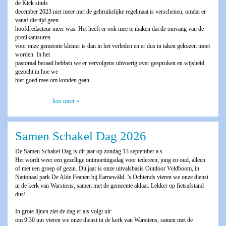
de Kick sinds
december 2023 niet meer met de gebruikelijke regelmaat is verschenen, omdat er
vanaf die tijd geen
hoofdredacteur meer was. Het heeft er ook mee te maken dat de omvang van de
predikantsuren
voor onze gemeente kleiner is dan in het verleden en er dus in taken gekozen moet
worden. In het
pastoraal beraad hebben we er vervolgens uitvoerig over gesproken en wijsheid
gezocht in hoe we
hier goed mee om konden gaan.
lees meer »
Samen Schakel Dag 2026
De Samen Schakel Dag is dit jaar op zondag 13 september a.s.
Het wordt weer een gezellige ontmoetingsdag voor iedereen; jong en oud, alleen
of met een groep of gezin. Dit jaar is onze uitvalsbasis Outdoor Veldboom, in
Nationaal park De Alde Feanen bij Earnewâld. ’s Ochtends vieren we onze dienst
in de kerk van Warstiens, samen met de gemeente aldaar. Lekker op fietsafstand
dus!
In grote lijnen ziet de dag er als volgt uit:
om 9:30 uur vieren we onze dienst in de kerk van Warstiens, samen met de