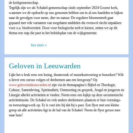
de kerkgemeenschap.
Tegelijk zijn we als Schakel-gemeenschap sinds september 2024 Groene kerk,
waarmee we de opdracht op ons genomen hebben om in al ons handelen te kijken
naar de gevolgen voor mens, dier en natuur. De reguliere bloementeelt gaat
gepaard met vele varianten van toegelaten middelen die evenwel slecht uitpakken
voor o.a. biodiversiteit. Door voor biologische teelt te kiezen, zetten we op dit
thema een stap die past in het beleidsplan van de wijkgemeente.
lees meer »
Geloven in Leeuwarden
Lijkt het u leuk eens een lezing, theaterstuk of muziekuitvoering te bezoeken? Wilt
u liever een cursus volgen of deelnemen aan een leesgroep? Op
www.geloveninleeuwarden.nl
zijn via de themapagina’s Bijbel en Theologie,
Cultuur, Samenleving, Spiritualiteit, Ontmoeting en gesprek, Jeugd en jongeren en
Liturgie allerlei activiteiten te vinden. Neem eens een kijkje op deze oecumenische
activiteitensite. De Schakel en vele andere deelnemers plaatsen er hun vormings-
en toerustingswerk op. Er is vast iets bij dat bij u past. Een flyer met een kleine
greep uit alle activiteiten ligt in de hal van de Schakel. Neem de flyer gerust mee
naar huis!