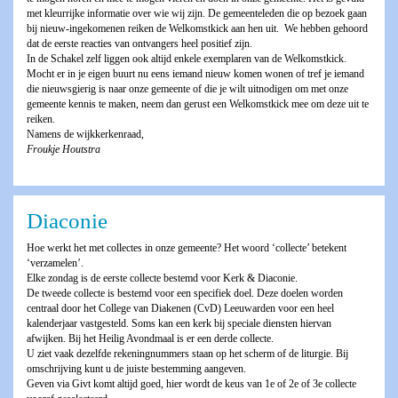
met kleurrijke informatie over wie wij zijn. De gemeenteleden die op bezoek gaan
bij nieuw-ingekomenen reiken de Welkomstkick aan hen uit. We hebben gehoord
dat de eerste reacties van ontvangers heel positief zijn.
In de Schakel zelf liggen ook altijd enkele exemplaren van de Welkomstkick.
Mocht er in je eigen buurt nu eens iemand nieuw komen wonen of tref je iemand
die nieuwsgierig is naar onze gemeente of die je wilt uitnodigen om met onze
gemeente kennis te maken, neem dan gerust een Welkomstkick mee om deze uit te
reiken.
Namens de wijkkerkenraad,
Froukje Houtstra
Diaconie
Hoe werkt het met collectes in onze gemeente? Het woord ‘collecte’ betekent
‘verzamelen’.
Elke zondag is de eerste collecte bestemd voor Kerk & Diaconie.
De tweede collecte is bestemd voor een specifiek doel. Deze doelen worden
centraal door het College van Diakenen (CvD) Leeuwarden voor een heel
kalenderjaar vastgesteld. Soms kan een kerk bij speciale diensten hiervan
afwijken. Bij het Heilig Avondmaal is er een derde collecte.
U ziet vaak dezelfde rekeningnummers staan op het scherm of de liturgie. Bij
omschrijving kunt u de juiste bestemming aangeven.
Geven via Givt komt altijd goed, hier wordt de keus van 1e of 2e of 3e collecte