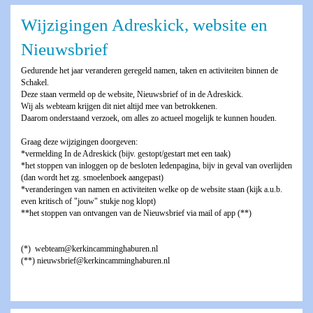
Wijzigingen Adreskick, website en
Nieuwsbrief
Gedurende het jaar veranderen geregeld namen, taken en activiteiten binnen de
Schakel.
Deze staan vermeld op de website, Nieuwsbrief of in de Adreskick.
Wij als webteam krijgen dit niet altijd mee van betrokkenen.
Daarom onderstaand verzoek, om alles zo actueel mogelijk te kunnen houden.
Graag deze wijzigingen doorgeven:
*vermelding In de Adreskick (bijv. gestopt/gestart met een taak)
*het stoppen van inloggen op de besloten ledenpagina, bijv in geval van overlijden
(dan wordt het zg. smoelenboek aangepast)
*veranderingen van namen en activiteiten welke op de website staan (kijk a.u.b.
even kritisch of "jouw" stukje nog klopt)
**het stoppen van ontvangen van de Nieuwsbrief via mail of app (**)
(*) webteam@kerkincamminghaburen.nl
(**) nieuwsbrief@kerkincamminghaburen.nl