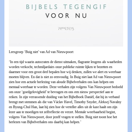
Leesgroep ‘Buig niet’ van Ad van Nieuwpoort
‘In een tijd waarin autocraten de dienst uitmaken, flagrante leugens als waarheden
worden verkocht, techmiljardairs onze publieke ruimte lijken te bezetten en
daarmee voor een groot deel bepalen hoe wij denken, zullen we alert en weerbaar
moeten blijven. En dat is niet zo eenvoudig. In Buig niet laat Ad van Nieuwpoort
zien hoe een actuele herlezing van aloude Bijbelverhalen ons kan helpen om
mentaal weerbaar te worden. Deze verhalen zijn volgens Van Nieuwpoort bedoeld
om onze ‘goedgelovigheid’ te bevragen en ons een nieuw perspectief aan te
reiken. In zijn verrassende duiding van het Bijbelboek Daniël, dat hij in verband
brengt met stemmen als die van Václav Havel, Timothy Snyder, Aleksej Navalny
en Byung-Chul Han, laat hij zien hoe de verteller alles uit de kast haalt om zijn
lezer aan te moedigen tot zelfreflectie en verzet. Mentale weerbaarheid begint,
volgens Van Nieuwpoort, door jezelf vragen te stellen. Buig niet toont hoe het
herlezen van Bijbelverhalen ons daarbij kan helpen.’