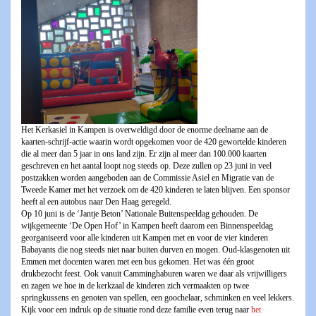
Het Kerkasiel in Kampen is overweldigd door de enorme deelname aan de
kaarten-schrijf-actie waarin wordt opgekomen voor de 420 gewortelde kinderen
die al meer dan 5 jaar in ons land zijn. Er zijn al meer dan 100.000 kaarten
geschreven en het aantal loopt nog steeds op. Deze zullen op 23 juni in veel
postzakken worden aangeboden aan de Commissie Asiel en Migratie van de
Tweede Kamer met het verzoek om de 420 kinderen te laten blijven. Een sponsor
heeft al een autobus naar Den Haag geregeld.
Op 10 juni is de ‘Jantje Beton’ Nationale Buitenspeeldag gehouden. De
wijkgemeente ‘De Open Hof’ in Kampen heeft daarom een Binnenspeeldag
georganiseerd voor alle kinderen uit Kampen met en voor de vier kinderen
Babayants die nog steeds niet naar buiten durven en mogen. Oud-klasgenoten uit
Emmen met docenten waren met een bus gekomen. Het was één groot
drukbezocht feest. Ook vanuit Camminghaburen waren we daar als vrijwilligers
en zagen we hoe in de kerkzaal de kinderen zich vermaakten op twee
springkussens en genoten van spellen, een goochelaar, schminken en veel lekkers.
Kijk voor een indruk op de situatie rond deze familie even terug naar
het