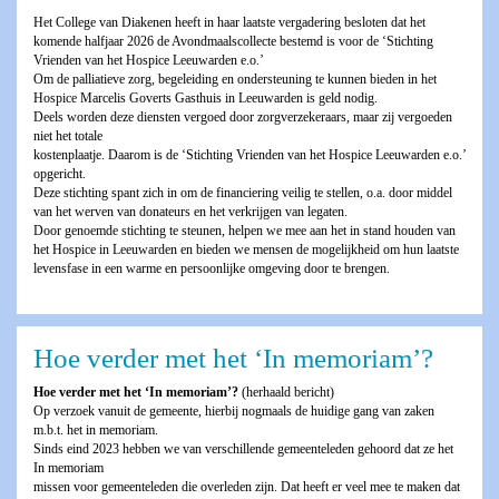
Het College van Diakenen heeft in haar laatste vergadering besloten dat het
komende halfjaar 2026 de Avondmaalscollecte bestemd is voor de ‘Stichting
Vrienden van het Hospice Leeuwarden e.o.’
Om de palliatieve zorg, begeleiding en ondersteuning te kunnen bieden in het
Hospice Marcelis Goverts Gasthuis in Leeuwarden is geld nodig.
Deels worden deze diensten vergoed door zorgverzekeraars, maar zij vergoeden
niet het totale
kostenplaatje. Daarom is de ‘Stichting Vrienden van het Hospice Leeuwarden e.o.’
opgericht.
Deze stichting spant zich in om de financiering veilig te stellen, o.a. door middel
van het werven van donateurs en het verkrijgen van legaten.
Door genoemde stichting te steunen, helpen we mee aan het in stand houden van
het Hospice in Leeuwarden en bieden we mensen de mogelijkheid om hun laatste
levensfase in een warme en persoonlijke omgeving door te brengen.
Hoe verder met het ‘In memoriam’?
Hoe verder met het ‘In memoriam’?
(herhaald bericht)
Op verzoek vanuit de gemeente, hierbij nogmaals de huidige gang van zaken
m.b.t. het in memoriam.
Sinds eind 2023 hebben we van verschillende gemeenteleden gehoord dat ze het
In memoriam
missen voor gemeenteleden die overleden zijn. Dat heeft er veel mee te maken dat