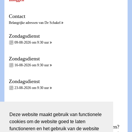
Contact
Belangrijke adressen van De Schakel
Zondagsdienst
09-08-2026 om 9:30 uur
Zondagsdienst
16-08-2026 om 9:30 uur
Zondagsdienst
23-08-2026 om 9:30 uur
Zondagsdienst - Heilig Avondmaal -
30-08-2026 om 9:30 uur
Deze website maakt gebruik van functionele
cookies om de website goed te laten
Wilt u een account voor de ledenpagina aanvragen?
functioneren en het gebruik van de website