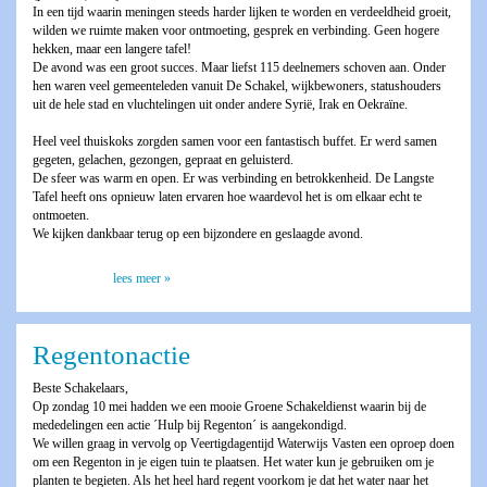
In een tijd waarin meningen steeds harder lijken te worden en verdeeldheid groeit,
wilden we ruimte maken voor ontmoeting, gesprek en verbinding. Geen hogere
hekken, maar een langere tafel!
De avond was een groot succes. Maar liefst 115 deelnemers schoven aan. Onder
hen waren veel gemeenteleden vanuit De Schakel, wijkbewoners, statushouders
uit de hele stad en vluchtelingen uit onder andere Syrië, Irak en Oekraïne.
Heel veel thuiskoks zorgden samen voor een fantastisch buffet. Er werd samen
gegeten, gelachen, gezongen, gepraat en geluisterd.
De sfeer was warm en open. Er was verbinding en betrokkenheid. De Langste
Tafel heeft ons opnieuw laten ervaren hoe waardevol het is om elkaar echt te
ontmoeten.
We kijken dankbaar terug op een bijzondere en geslaagde avond.
lees meer »
Regentonactie
Beste Schakelaars,
Op zondag 10 mei hadden we een mooie Groene Schakeldienst waarin bij de
mededelingen een actie ´Hulp bij Regenton´ is aangekondigd.
We willen graag in vervolg op Veertigdagentijd Waterwijs Vasten een oproep doen
om een Regenton in je eigen tuin te plaatsen. Het water kun je gebruiken om je
planten te begieten. Als het heel hard regent voorkom je dat het water naar het