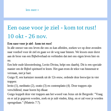
lees meer »
Een oase voor je ziel - kom tot rust!
10 okt - 26 nov.
Een oase voor je ziel - kom tot rust!
In alle onrust van ons leven die ons zo kan afleiden, zoeken we op deze avonden
naar voedsel voor de ziel en gaan we de weg naar binnen. We lessen onze dorst
aan de bron van een Bijbelverhaal en verbinden dat met ons eigen leven hier en
nu.
Een hele oude kloosterlezing, Lectio Divina, helpt ons daarbij. Dit is een speciale
manier om de Bijbel spiritueel te lezen. Het gaat erom de tekst van binnenuit te
verstaan, met je hart.
Guigo II, een kartuizer monnik uit de 12e eeuw, ordende deze leeswijze in vier
trappen:
lectio (1), meditatio (2), oratio (3) en contemplatio (4). Deze trappen zijn
verschillend, maar horen bij elkaar.
Guigo koppelt deze vier trappen aan het woord van Jezus uit de Bergrede: “Vraag
en er zal je gegeven worden, zoek en je zult vinden, klop, en er zal voor je worden
opengedaan.” (Matteüs 7:7).