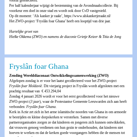
vooraf geselecteerd.
Per half kalenderjaar wijzigt de bestemming van de Avondmaalscollecte. Bij
voorkeur een doel in onze stad en wordt ook door CvD vastgesteld.
Op dit moment: ‘Als kanker je raakt’,
https://www.alskankerjeraakt.nl/
Het ZWO-project ‘Fryslân foar Ghana’ heeft een looptijd van drie jaar.
Hartelijke groet van
Hielke Okkema (ZWO) en namens de diaconie Grietje Keizer & Titia de Jong
Fryslân foar Ghana
Zending Werelddiaconaat Ontwikkelingssamenwerking (ZWO)
Afgelopen zondag is er voor het laatst gecollecteerd voor het ZWO-project
Fryslân foar Moldavië.
Dit vierjarig project in Fryslân wordt afgesloten met een
prachtig resultaat van € 453.294,04
Zondag 4 januari 2026 wordt er voor het eerst gecollecteerd voor het nieuwe
ZWO-project (
3 jaar
), waar de Protestantse Gemeente Leeuwarden zich aan heeft
verbonden:
Fryslân foar Ghana
.
Kerk in Actie zet zich in het arme islamitische noorden van Ghana in om armoede
te bestrijden en kleine dorpskerken te versterken. Samen met diverse
partnerorganisaties zorgen ze dat kinderen en jongeren zich kunnen ontwikkelen,
dat vrouwen genoeg verdienen om hun gezin te onderhouden, dat kinderen niet
hoeven te werken en dat de kerken goede voorgangers hebben die de mensen tot