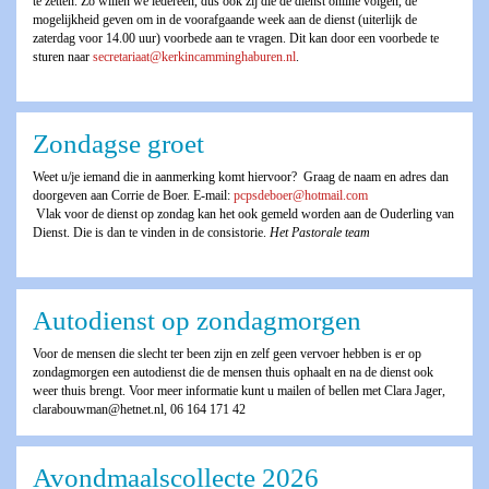
te zetten. Zo willen we iedereen, dus ook zij die de dienst online volgen, de
mogelijkheid geven om in de voorafgaande week aan de dienst (uiterlijk de
zaterdag voor 14.00 uur) voorbede aan te vragen. Dit kan door een voorbede te
sturen naar
secretariaat@kerkincamminghaburen.nl
.
Zondagse groet
Weet u/je iemand die in aanmerking komt hiervoor? Graag de naam en adres dan
doorgeven aan Corrie de Boer. E-mail:
pcpsdeboer@hotmail.com
Vlak voor de dienst op zondag kan het ook gemeld worden aan de Ouderling van
Dienst. Die is dan te vinden in de consistorie.
Het Pastorale team
Autodienst op zondagmorgen
Voor de mensen die slecht ter been zijn en zelf geen vervoer hebben is er op
zondagmorgen een autodienst die de mensen thuis ophaalt en na de dienst ook
weer thuis brengt. Voor meer informatie kunt u mailen of bellen met Clara Jager,
clarabouwman@hetnet.nl, 06 164 171 42
Avondmaalscollecte 2026