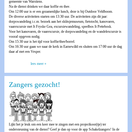
gemeente van Warstiens.
Na de dienst drinken we daar koffie en thee.
Om 12:00 uur is er een gezamenlijke lunch, deze is bij Outdoor Veldboom.
De diverse activiteiten starten om 13:30 uur. De activiteiten zijn dit jaar:
dorpswandeling i.c.m. bezoek aan het skûtsjemuseum, fietstocht, kanovaren,
vaarexcursie met It Fryske Gea, excursiewandeling, speelbos It Pettebosk.
Voor het kanovaren, de vaarexcursie, de dorpswandeling en de wandelexcursie is
vooraf opgeven nodig.
Om 15:30 uur is het tijd voor koffie/thee/borrel.
Om 16:30 uur gaan we naar de kerk in Earnewâld en sluiten om 17:00 uur de dag
daar af met een Vesper.
lees meer »
Zangers gezocht!
Lijkt het je leuk om een keer mee te zingen met een projectkoor(tje) ter
ondersteuning van de dienst? Geef je dan op voor de app Schakelzangers! In de