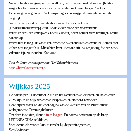
Verschillende doelgroepen zijn welkom, bijv. mensen met of zonder (lichte)
zorgbehoefte, maar ook voor dementerenden met mantelzorger/partner.
Even zorgeloos genieten. Vele vrijwilligers en zorgprofessionals maken dit
mogelijk.
Naast de keuze uit één van de drie mooie locaties met hotel
(Doorn/Ermelo/Wezep) kunt u ook kiezen voor een vaarvakantie.
Wilt u er eens een (mid)week heerlijk op uit, neem zonder verplichtingen gerust
contact op.
Wacht niet te lang. Ik kan u een brochure overhandigen en eventueel samen met u
kijken wat mogelijk is. Misschien kent u iemand uit uw omgeving die een week
vakantie fijn zou vinden. Kan ook.
Titia de Jong, contactpersoon Het Vakantiebureau
https://hetvakantiebureau.nl
Wijkkas 2025
De balans per 31 december 2025 en het overzicht van de baten en lasten over
2025 zijn in de wijkkerkenraad besproken en akkoord bevonden.
Deze cijfers staan op de ledenpagina van de website van de Protestantse
wijkgemeente Camminghaburen.
Om deze in te zien, dient u
in te loggen
. En daarna bovenaan op de knop
LEDENPAGINA te klikken.
Voor eventuele vragen kunt u terecht bij de penningmeester,
Siep Andringa