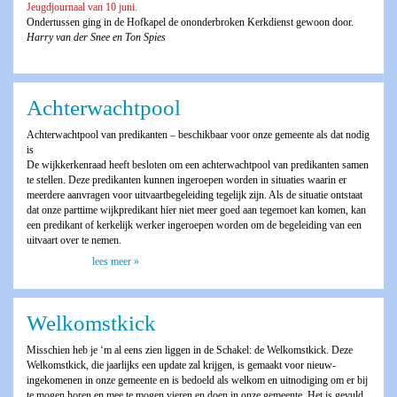
Jeugdjournaal van 10 juni.
Ondertussen ging in de Hofkapel de ononderbroken Kerkdienst gewoon door.
Harry van der Snee en Ton Spies
Achterwachtpool
Achterwachtpool van predikanten – beschikbaar voor onze gemeente als dat nodig
is
De wijkkerkenraad heeft besloten om een achterwachtpool van predikanten samen
te stellen. Deze predikanten kunnen ingeroepen worden in situaties waarin er
meerdere aanvragen voor uitvaartbegeleiding tegelijk zijn. Als de situatie ontstaat
dat onze parttime wijkpredikant hier niet meer goed aan tegemoet kan komen, kan
een predikant of kerkelijk werker ingeroepen worden om de begeleiding van een
uitvaart over te nemen.
lees meer »
Welkomstkick
Misschien heb je ‘m al eens zien liggen in de Schakel: de Welkomstkick. Deze
Welkomstkick, die jaarlijks een update zal krijgen, is gemaakt voor nieuw-
ingekomenen in onze gemeente en is bedoeld als welkom en uitnodiging om er bij
te mogen horen en mee te mogen vieren en doen in onze gemeente. Het is gevuld