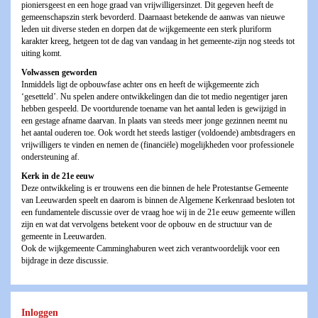
pioniersgeest en een hoge graad van vrijwilligersinzet. Dit gegeven heeft de
gemeenschapszin sterk bevorderd. Daarnaast betekende de aanwas van nieuwe
leden uit diverse steden en dorpen dat de wijkgemeente een sterk pluriform
karakter kreeg, hetgeen tot de dag van vandaag in het gemeente-zijn nog steeds tot
uiting komt.
Volwassen geworden
Inmiddels ligt de opbouwfase achter ons en heeft de wijkgemeente zich
‘gesetteld’. Nu spelen andere ontwikkelingen dan die tot medio negentiger jaren
hebben gespeeld. De voortdurende toename van het aantal leden is gewijzigd in
een gestage afname daarvan. In plaats van steeds meer jonge gezinnen neemt nu
het aantal ouderen toe. Ook wordt het steeds lastiger (voldoende) ambtsdragers en
vrijwilligers te vinden en nemen de (financiële) mogelijkheden voor professionele
ondersteuning af.
Kerk in de 21e eeuw
Deze ontwikkeling is er trouwens een die binnen de hele Protestantse Gemeente
van Leeuwarden speelt en daarom is binnen de Algemene Kerkenraad besloten tot
een fundamentele discussie over de vraag hoe wij in de 21e eeuw gemeente willen
zijn en wat dat vervolgens betekent voor de opbouw en de structuur van de
gemeente in Leeuwarden.
Ook de wijkgemeente Camminghaburen weet zich verantwoordelijk voor een
bijdrage in deze discussie.
Inloggen