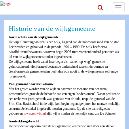
Toggle
navigat
Historie van de wijkgemeente
Korte schets van de wijkgemeente
De wijk Camminghaburen is een wijk, liggend aan de noordoost rand van de stad
Leeuwarden en gebouwd in de periode 1970 – 1990. De wijk heeft circa
twaalfduizend bewoners, waarvan begin 2006 ruim veertienhonderd personen als
lid van de wijkgemeente stonden ingeschreven.
De wijkgemeente heeft vanaf haar begin als ‘samen-op-weg’-gemeente
gefunctioneerd. Het formeel bestaande onderscheid tussen Hervormde en
Gereformeerde gemeenteleden heeft dan ook nooit in de wijkgemeente zelf enige
rol gespeeld.
Van gymzaal naar nieuwbouw
Met het groter worden van de wijk en daarmee de toename van het aantal
gemeenteleden groeide de behoefte aan een eigen ‘onderkomen’. Nadat gedurende
een reeks van jaren gebruik was gemaakt van de aula, resp. de gymzaal van de
Prot. Chr. Basisschool in de wijk, kon begin negentiger jaren het nieuwe kerkelijk
centrum De Schakel in gebruik worden genomen. Op de site van religieuze
gebouwen
www.reliwiki.nl
zijn wij te vinden als kerkelijk centrum De Schakel.
Aantrekkingskracht
De periode van opbouw van de wijkgemeente kenmerkte zich door een sterke