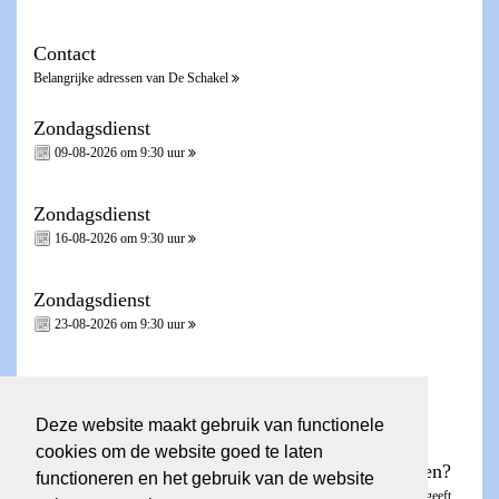
Contact
Belangrijke adressen van De Schakel
Zondagsdienst
09-08-2026 om 9:30 uur
Zondagsdienst
16-08-2026 om 9:30 uur
Zondagsdienst
23-08-2026 om 9:30 uur
Zondagsdienst - Heilig Avondmaal -
30-08-2026 om 9:30 uur
Deze website maakt gebruik van functionele
cookies om de website goed te laten
Wilt u een account voor de ledenpagina aanvragen?
functioneren en het gebruik van de website
Dit kunt u aanvragen via het
invulformulier
. De ledenpagina is besloten en geeft