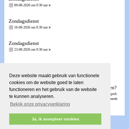
09-08-2026 om 9:30 uur
Zondagsdienst
16-08-2026 om 9:30 uur
Zondagsdienst
23-08-2026 om 9:30 uur
Zondagsdienst - Heilig Avondmaal -
30-08-2026 om 9:30 uur
Deze website maakt gebruik van functionele
cookies om de website goed te laten
Wilt u een account voor de ledenpagina aanvragen?
functioneren en het gebruik van de website
Dit kunt u aanvragen via het
invulformulier
. De ledenpagina is besloten en geeft
te kunnen analyseren.
toegang tot Nieuwsbrieven, de KICK, fotoalbums en contactgegevens van mede
Bekijk onze privacyverklaring
gemeenteleden.
Ja, ik accepteer cookies