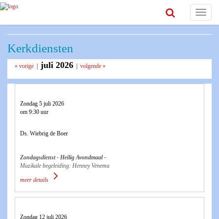
Toggle
navigat
Kerkdiensten
juli 2026
« vorige
|
|
volgende »
Zondag 5 juli 2026
om 9:30 uur
Ds. Wiebrig de Boer
Zondagsdienst - Heilig Avondmaal -
Muzikale begeleiding: Henney Venema
meer details
Zondag 12 juli 2026