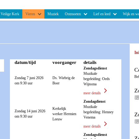
Veilige Kerk
Vieren
Muziek
Ontmoeten
Lief en leed
Wijk en we
In
datum/tijd
voorganger
details
Zondagsdienst
C
Muzikale
Be
Zondag 7 juni 2026
Ds. Wiebrig de
begeleiding: Oeds
om 9:30 uur
Boer
Wijnsma
Z
meer details
Zondagdienst
Muzikale
Kerkelijk
Zondag 14 juni 2026
begeleiding: Henney
Z
werker Hermien
om 9:30 uur
Venema
Leeuw
meer details
Zondagsdienst
Z