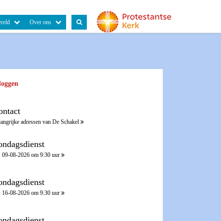
reld
Over ons
loggen
ontact
langrijke adressen van De Schakel
ondagsdienst
09-08-2026 om 9:30 uur
ondagsdienst
16-08-2026 om 9:30 uur
ondagsdienst