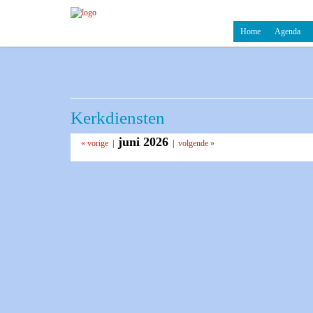
Home
Agenda
Kerkdiensten
juni 2026
« vorige
|
|
volgende »