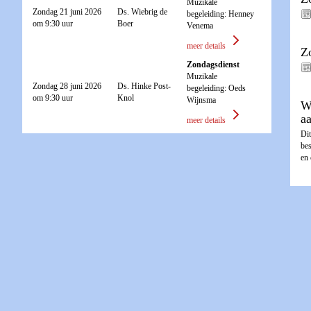
Muzikale
Zondag 21 juni 2026
Ds. Wiebrig de
begeleiding: Henney
om 9:30 uur
Boer
Venema
meer details
Z
Zondagsdienst
Muzikale
Zondag 28 juni 2026
Ds. Hinke Post-
begeleiding: Oeds
om 9:30 uur
Knol
Wijnsma
W
a
meer details
Dit
be
en