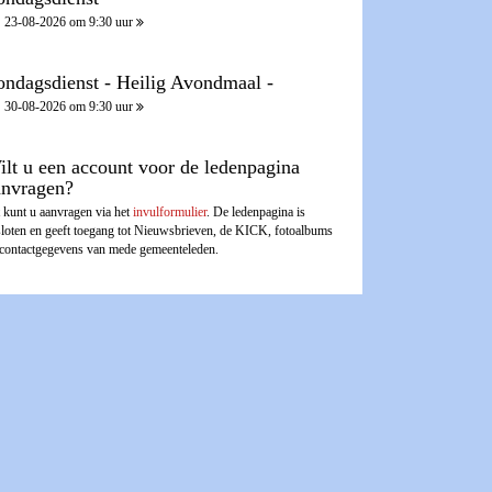
23-08-2026 om 9:30 uur
ondagsdienst - Heilig Avondmaal -
30-08-2026 om 9:30 uur
ilt u een account voor de ledenpagina
anvragen?
 kunt u aanvragen via het
invulformulier
. De ledenpagina is
sloten en geeft toegang tot Nieuwsbrieven, de KICK, fotoalbums
 contactgegevens van mede gemeenteleden.