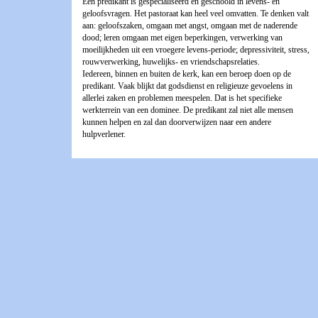
Een predikant is gespecialiseerd en geschoold in levens- en
geloofsvragen. Het pastoraat kan heel veel omvatten. Te denken valt
aan: geloofszaken, omgaan met angst, omgaan met de naderende
dood; leren omgaan met eigen beperkingen, verwerking van
moeilijkheden uit een vroegere levens-periode; depressiviteit, stress,
rouwverwerking, huwelijks- en vriendschapsrelaties.
Iedereen, binnen en buiten de kerk, kan een beroep doen op de
predikant. Vaak blijkt dat godsdienst en religieuze gevoelens in
allerlei zaken en problemen meespelen. Dat is het specifieke
werkterrein van een dominee. De predikant zal niet alle mensen
kunnen helpen en zal dan doorverwijzen naar een andere
hulpverlener.