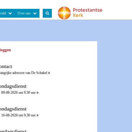
reld
Over ons
loggen
ontact
langrijke adressen van De Schakel
ondagsdienst
09-08-2026 om 9:30 uur
ondagsdienst
16-08-2026 om 9:30 uur
ondagsdienst