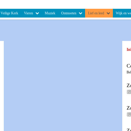
Veilige Kerk
Vieren
Muziek
Ontmoeten
Lief en leed
Wijk en we
In
C
Be
Z
Z
Z