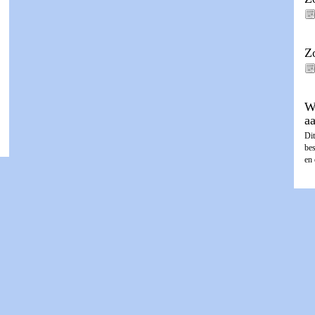
Z
W
a
Dit
be
en