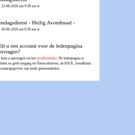
23-08-2026 om 9:30 uur
ondagsdienst - Heilig Avondmaal -
30-08-2026 om 9:30 uur
ilt u een account voor de ledenpagina
anvragen?
 kunt u aanvragen via het
invulformulier
. De ledenpagina is
sloten en geeft toegang tot Nieuwsbrieven, de KICK, fotoalbums
 contactgegevens van mede gemeenteleden.