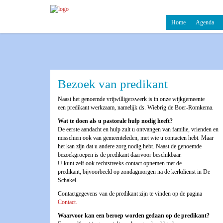
Home
Agenda
Bezoek van predikant
Naast het genoemde vrijwilligerswerk is in onze wijkgemeente
een predikant werkzaam, namelijk ds. Wiebrig de Boer-Romkema.
Wat te doen als u pastorale hulp nodig heeft?
De eerste aandacht en hulp zult u ontvangen van familie, vrienden en
misschien ook van gemeenteleden, met wie u contacten hebt. Maar
het kan zijn dat u andere zorg nodig hebt. Naast de genoemde
bezoekgroepen is de predikant daarvoor beschikbaar.
U kunt zelf ook rechtstreeks contact opnemen met de
predikant, bijvoorbeeld op zondagmorgen na de kerkdienst in De
Schakel.
Contactgegevens van de predikant zijn te vinden op de pagina
Contact.
Waarvoor kan een beroep worden gedaan op de predikant?